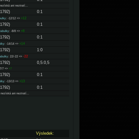
ezíská ani neztratí...
-1792)
0:1
+12
bulky
: -12/12 =>
-1792)
0:1
+8
tabulky
: -8/8 =>
-1792)
0:1
+14
ulky
: -14/14 =>
-1792)
1:0
-22
tabulky
: 22/-22 =>
-1792)
0,5:0,5
-7/7 =>
+7
-1792)
0:1
+13
ulky
: -13/13 =>
-1792)
0:1
nezíská ani neztratí...
Výsledek: