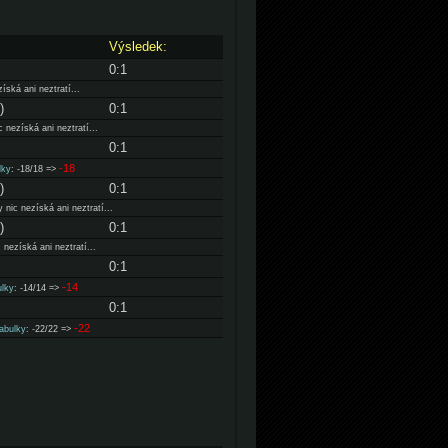
Výsledek:
0:1
íská ani neztratí...
)
0:1
 nezíská ani neztratí...
0:1
-18
lky
: -18/18 =>
)
0:1
nic nezíská ani neztratí...
)
0:1
nezíská ani neztratí...
0:1
-14
ulky
: -14/14 =>
0:1
-22
tabulky
: -22/22 =>