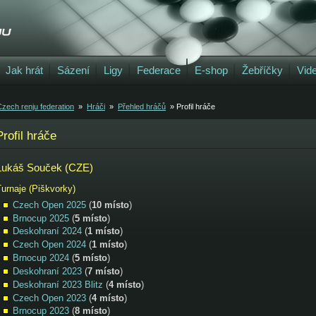
Jak hrát
Sázení
Ligy
Federace
E-shop
Žebříčky
Vid
zech renju federation
»
Hráči
»
Přehled hráčů
» Profil hráče
Profil hráče
Lukáš Souček (CZE)
urnaje (Piškvorky)
Czech Open 2025
(
10 místo
)
Brnocup 2025
(
5 místo
)
Deskohraní 2024
(
1 místo
)
Czech Open 2024
(
1 místo
)
Brnocup 2024
(
5 místo
)
Deskohraní 2023
(
7 místo
)
Deskohraní 2023 Blitz
(
4 místo
)
Czech Open 2023
(
4 místo
)
Brnocup 2023
(
8 místo
)