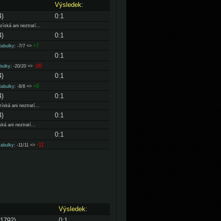
Výsledek:
4)
0:1
íská ani neztratí...
4)
0:1
+7
tabulky
: -7/7 =>
0:1
-20
bulky
: -20/20 =>
4)
0:1
+8
tabulky
: -8/8 =>
4)
0:1
íská ani neztratí...
4)
0:1
ká ani neztratí...
0:1
-11
tabulky
: -11/11 =>
Výsledek:
-1792)
0:1