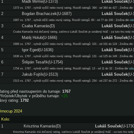
1
Madli Mirme(U-1373)
Lukáš Souček
(U-
1373 vs. 1767 , vyhrál vyšší nebo rovný rating, Rozdíl ratingů: 394 - od 364 do 427 : Změna dle
2
Bogdan Brachaczek(U-1687)
Lukáš Souček
(U-
1687 vs. 1767 , vyhrál nižší nebo rovný rating, Rozdíl ratingů: 80 - od 77 do 100 : Změna dle
tab
3
Csaba Kamarás(D)
Lukáš Souček
(U-
Csaba Kamarás má dočasný rating, zatímco Lukáš Souček je ustálený hráč - za tuto hru tedy nic
4
Matěj Holub(U-1666)
Lukáš Souček
(U-
1666 vs. 1767 , vyhrál vyšší nebo rovný rating, Rozdíl ratingů: 101 - od 101 do 124 : Změna dle
5
Igor Eged(U-1636)
Lukáš Souček
(U-
1636 vs. 1767 , vyhrál vyšší nebo rovný rating, Rozdíl ratingů: 131 - od 125 do 149 : Změna dle
6
Štěpán Tesařík(U-1754)
Lukáš Souček
(U-
1754 vs. 1767 , vyhrál vyšší nebo rovný rating, Rozdíl ratingů: 13 - od 11 do 32 : Změna dle
tab
7
Jakub Fojtík(U-1513)
Lukáš Souček
(U-
1513 vs. 1767 , vyhrál vyšší nebo rovný rating, Rozdíl ratingů: 254 - od 237 do 272 : Změna dle
Rating před nastoupením do turnaje:
1767
řírůstek/Úbytek v průběhu turnaje:
+25
Nový rating:
1792
Brnocup 2024
Kolo:
1
Krisztina Kamarás(D)
Lukáš Souček
(U-1730
Krisztina Kamarás má dočasný rating, zatímco Lukáš Souček je ustálený hráč - za tuto hru tedy n