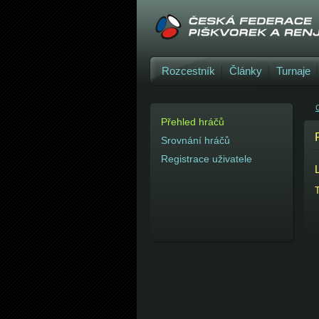
Rozcestník
Články
Turnaje
C
Přehled hráčů
Srovnání hráčů
Registrace uživatele
T