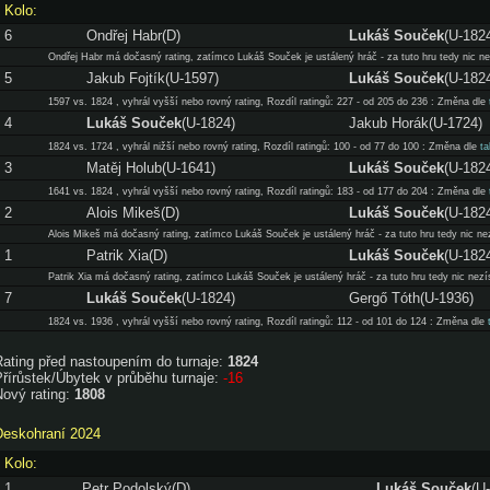
Kolo:
6
Ondřej Habr(D)
Lukáš Souček
(U-182
Ondřej Habr má dočasný rating, zatímco Lukáš Souček je ustálený hráč - za tuto hru tedy nic nez
5
Jakub Fojtík(U-1597)
Lukáš Souček
(U-182
1597 vs. 1824 , vyhrál vyšší nebo rovný rating, Rozdíl ratingů: 227 - od 205 do 236 : Změna dle
4
Lukáš Souček
(U-1824)
Jakub Horák(U-1724)
1824 vs. 1724 , vyhrál nižší nebo rovný rating, Rozdíl ratingů: 100 - od 77 do 100 : Změna dle
ta
3
Matěj Holub(U-1641)
Lukáš Souček
(U-182
1641 vs. 1824 , vyhrál vyšší nebo rovný rating, Rozdíl ratingů: 183 - od 177 do 204 : Změna dle
2
Alois Mikeš(D)
Lukáš Souček
(U-182
Alois Mikeš má dočasný rating, zatímco Lukáš Souček je ustálený hráč - za tuto hru tedy nic nez
1
Patrik Xia(D)
Lukáš Souček
(U-182
Patrik Xia má dočasný rating, zatímco Lukáš Souček je ustálený hráč - za tuto hru tedy nic nezís
7
Lukáš Souček
(U-1824)
Gergő Tóth(U-1936)
1824 vs. 1936 , vyhrál vyšší nebo rovný rating, Rozdíl ratingů: 112 - od 101 do 124 : Změna dle
Rating před nastoupením do turnaje:
1824
řírůstek/Úbytek v průběhu turnaje:
-16
Nový rating:
1808
Deskohraní 2024
Kolo:
1
Petr Podolský(D)
Lukáš Souček
(U