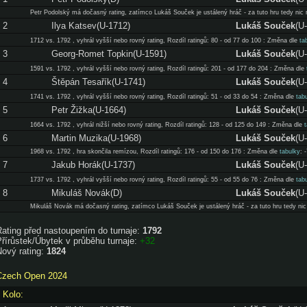
Petr Podolský má dočasný rating, zatímco Lukáš Souček je ustálený hráč - za tuto hru tedy nic n
2
Ilya Katsev(U-1712)
Lukáš Souček
(U
1712 vs. 1792 , vyhrál vyšší nebo rovný rating, Rozdíl ratingů: 80 - od 77 do 100 : Změna dle
ta
3
Georg-Romet Topkin(U-1591)
Lukáš Souček
(U
1591 vs. 1792 , vyhrál vyšší nebo rovný rating, Rozdíl ratingů: 201 - od 177 do 204 : Změna dle
4
Štěpán Tesařík(U-1741)
Lukáš Souček
(U
1741 vs. 1792 , vyhrál vyšší nebo rovný rating, Rozdíl ratingů: 51 - od 33 do 54 : Změna dle
tab
5
Petr Žižka(U-1664)
Lukáš Souček
(U
1664 vs. 1792 , vyhrál nižší nebo rovný rating, Rozdíl ratingů: 128 - od 125 do 149 : Změna dle
6
Martin Muzika(U-1968)
Lukáš Souček
(U
1968 vs. 1792 , hra skončila remízou, Rozdíl ratingů: 176 - od 150 do 176 : Změna dle
tabulky
: 
7
Jakub Horák(U-1737)
Lukáš Souček
(U
1737 vs. 1792 , vyhrál vyšší nebo rovný rating, Rozdíl ratingů: 55 - od 55 do 76 : Změna dle
tab
8
Mikuláš Novák(D)
Lukáš Souček
(U
Mikuláš Novák má dočasný rating, zatímco Lukáš Souček je ustálený hráč - za tuto hru tedy nic 
Rating před nastoupením do turnaje:
1792
řírůstek/Úbytek v průběhu turnaje:
+32
Nový rating:
1824
Czech Open 2024
Kolo: