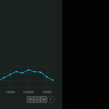
+
−
?
↺