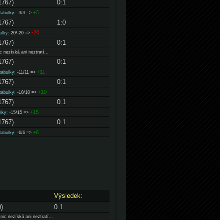
1767)
0:1
+3
tabulky
: -3/3 =>
1767)
1:0
-20
ulky
: 20/-20 =>
1767)
0:1
 nezíská ani neztratí...
1767)
0:1
+11
tabulky
: -11/11 =>
1767)
0:1
+10
tabulky
: -10/10 =>
1767)
0:1
+15
ulky
: -15/15 =>
1767)
0:1
+6
tabulky
: -6/6 =>
Výsledek:
)
0:1
ic nezíská ani neztratí...