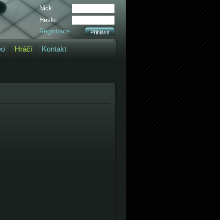
Nick:
Heslo:
Registrace
eo
Hráči
Kontakt