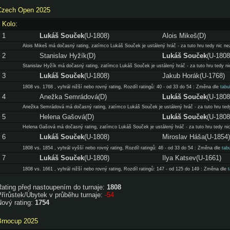
Czech Open 2025
Kolo:
1
Lukáš Souček
(U-1808)
Alois Mikeš(D)
Alois Mikeš má dočasný rating, zatímco Lukáš Souček je ustálený hráč - za tuto hru tedy nic nez
2
Stanislav Hyžík(D)
Lukáš Souček
(U-1808
Stanislav Hyžík má dočasný rating, zatímco Lukáš Souček je ustálený hráč - za tuto hru tedy nic
3
Lukáš Souček
(U-1808)
Jakub Horák(U-1768)
1808 vs. 1768 , vyhrál nižší nebo rovný rating, Rozdíl ratingů: 40 - od 33 do 54 : Změna dle
tabu
4
Anežka Semrádová(D)
Lukáš Souček
(U-1808
Anežka Semrádová má dočasný rating, zatímco Lukáš Souček je ustálený hráč - za tuto hru tedy 
5
Helena Gašová(D)
Lukáš Souček
(U-1808
Helena Gašová má dočasný rating, zatímco Lukáš Souček je ustálený hráč - za tuto hru tedy nic 
6
Lukáš Souček
(U-1808)
Miroslav Háša(U-1854)
1808 vs. 1854 , vyhrál vyšší nebo rovný rating, Rozdíl ratingů: 46 - od 33 do 54 : Změna dle
tab
7
Lukáš Souček
(U-1808)
Ilya Katsev(U-1661)
1808 vs. 1661 , vyhrál nižší nebo rovný rating, Rozdíl ratingů: 147 - od 125 do 149 : Změna dle
Rating před nastoupením do turnaje:
1808
řírůstek/Úbytek v průběhu turnaje:
-54
Nový rating:
1754
Brnocup 2025