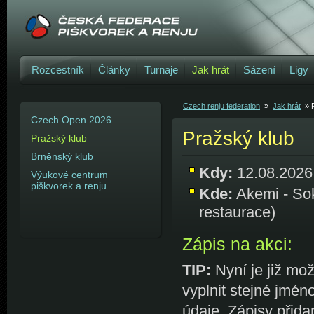
Rozcestník
Články
Turnaje
Jak hrát
Sázení
Ligy
Czech renju federation
»
Jak hrát
» 
Czech Open 2026
Pražský klub
Pražský klub
Brněnský klub
Kdy:
12.08.2026
Výukové centrum
piškvorek a renju
Kde:
Akemi - Sok
restaurace)
Zápis na akci:
TIP:
Nyní je již mož
vyplnit stejné jmén
údaje. Zápisy přida