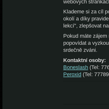
webových stránká
Klademe si za cíl 
okolí a díky pravi
lekcí", zlepšovat n
Pokud máte zájem na
popovídat a vyzkouš
srdečně zváni.
Kontaktní osoby:
Boneslash
(Tel: 77
Peroxid
(Tel: 77789