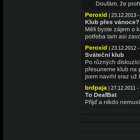
Doufám, že proh
Peroxid
| 23.12.2013 -
Klub přes vánoce?
Měli byste zájem o 
potřeba tam asi zavol
Peroxid
| 23.12.2012 -
Sváteční klub
Po různých diskuzích
přesuneme klub na pá
jsem navrhl sraz už
brdpaja
| 27.12.2011 -
To DeafBat
Přijď a nikdo nemusí 