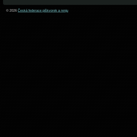
© 2026
Česká federace piškvorek a renju