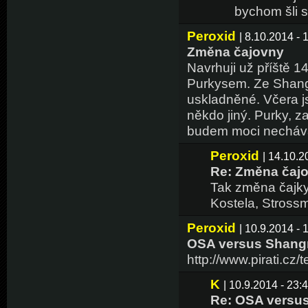
bychom šli s
Peroxid
| 8.10.2014 - 
Změna čajovny
Navrhuji už příště 1
Purkysem. Ze Shangr
uskladněné. Včera j
někdo jiný. Purky, za
budem moci necháv
Peroxid
| 14.10.2
Re: Změna čaj
Tak změna čajky 
Kostela, Stross
Peroxid
| 10.9.2014 - 
OSA versus Shangr
http://www.pirati.cz/
K
| 10.9.2014 - 23:
Re: OSA versus