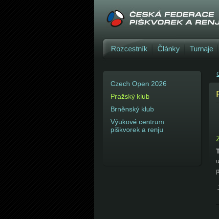
Rozcestník
Články
Turnaje
C
Czech Open 2026
Pražský klub
Brněnský klub
Výukové centrum
piškvorek a renju
u
p