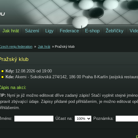
Jak hrát
Sázení
Ligy
Federace
E-shop
Žebříčky
Vid
zech renju federation
»
Jak hrát
» Pražský klub
Pražský klub
Kdy:
12.08.2026 od 19:00
Kde:
Akemi - Sokolovská 274/142, 186 00 Praha 8-Karlín (asijská restaur
Zápis na akci:
TIP:
Nyní je již možno editovat dříve zadaný zápis! Stačí vyplnit stejné jméno
pravit zbývající údaje. Zápisy přidané pod přihlášením, je možno editovat op
řihlášením.
Jméno:
Účast na:
Poznámka:
P