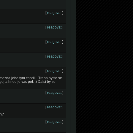
[
reagovat
]
[
reagovat
]
[
reagovat
]
[
reagovat
]
[
reagovat
]
 mozna jeho tym chodili. Treba byste se
lgoj a hned je vas pet. :) Dalsi by se
[
reagovat
]
[
reagovat
]
rh?
[
reagovat
]