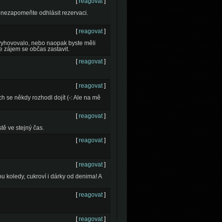
[
reagovat
]
, nezapomeňte odhlásit rezervaci.
[
reagovat
]
vyhovovalo, nebo naopak byste měli
 zájem se občas zastavit.
[
reagovat
]
[
reagovat
]
ch se někdy rozhodl dojít (-: Ale na mě
[
reagovat
]
tě ve stejný čas.
[
reagovat
]
[
reagovat
]
koledy, cukroví i dárky od denima! A
[
reagovat
]
[
reagovat
]