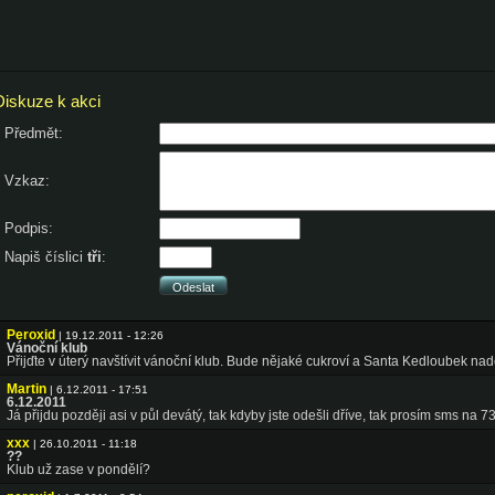
Diskuze k akci
Předmět:
Vzkaz:
Podpis:
Napiš číslici
tři
:
Peroxid
| 19.12.2011 - 12:26
Vánoční klub
Přijďte v úterý navštívit vánoční klub. Bude nějaké cukroví a Santa Kedloubek nad
Martin
| 6.12.2011 - 17:51
6.12.2011
Já přijdu později asi v půl devátý, tak kdyby jste odešli dříve, tak prosím sms na 
xxx
| 26.10.2011 - 11:18
??
Klub už zase v pondělí?