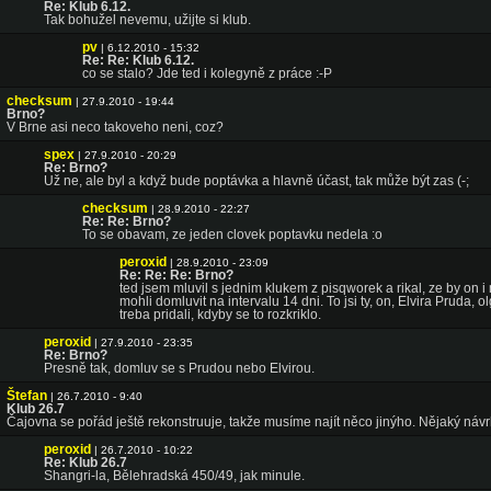
Re: Klub 6.12.
Tak bohužel nevemu, užijte si klub.
pv
| 6.12.2010 - 15:32
Re: Re: Klub 6.12.
co se stalo? Jde ted i kolegyně z práce :-P
checksum
| 27.9.2010 - 19:44
Brno?
V Brne asi neco takoveho neni, coz?
spex
| 27.9.2010 - 20:29
Re: Brno?
Už ne, ale byl a když bude poptávka a hlavně účast, tak může být zas (-;
checksum
| 28.9.2010 - 22:27
Re: Re: Brno?
To se obavam, ze jeden clovek poptavku nedela :o
peroxid
| 28.9.2010 - 23:09
Re: Re: Re: Brno?
ted jsem mluvil s jednim klukem z pisqworek a rikal, ze by on i
mohli domluvit na intervalu 14 dni. To jsi ty, on, Elvira Pruda, o
treba pridali, kdyby se to rozkriklo.
peroxid
| 27.9.2010 - 23:35
Re: Brno?
Presně tak, domluv se s Prudou nebo Elvirou.
Štefan
| 26.7.2010 - 9:40
Klub 26.7
Čajovna se pořád ještě rekonstruuje, takže musíme najít něco jinýho. Nějaký náv
peroxid
| 26.7.2010 - 10:22
Re: Klub 26.7
Shangri-la, Bělehradská 450/49, jak minule.