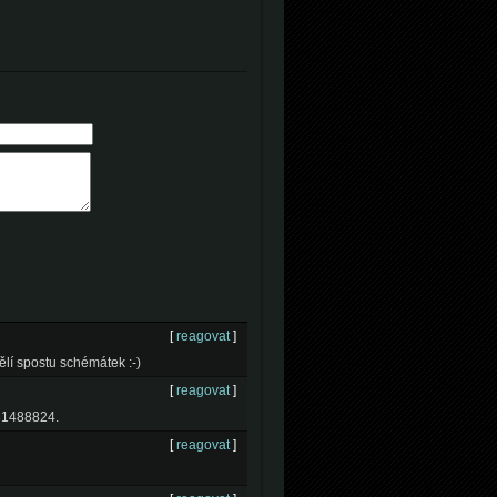
[
reagovat
]
ělí spostu schémátek :-)
[
reagovat
]
731488824.
[
reagovat
]