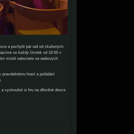
esce a pochytit pár rad od zkušených
házíme se každý čtvrtek od 19:00 v
ovém místě naleznete na webových
y pravidelnému hraní a pořádání
.
t a vyzkoušet si hru na dřevěné desce