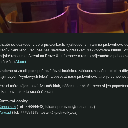
Chcete se dozvědět více o piškvorkách, vyzkoušet si hraní na piškvorkové d
hráčů? Není lehčí věci než nás navštívit v pražském piškvorkovém klubu! Sc
asijské restauraci Akemi na Praze 8. Informace o tomto příjemném a pohod
stránkách
Akemi
.
Klademe si za cíl postupně rozšiřovat hráčskou základnu v našem okolí a dík
zajímavých "výukových lekcí", zlepšovat naše piškvorkové a renju schopnosti
Pokud máte zájem navštívit náš klub, něčemu se přiučit nebo si jen popovída
 kameny, tak jste srdečně zváni.
Kontaktní osoby:
Boneslash
(Tel: 776865543, lukas.sportovec@seznam.cz)
Peroxid
(Tel: 777894149, tesarik@piskvorky.cz)