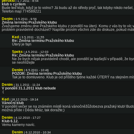
peroxid
| 1.7.2011 - 8:54
klub s cyrilem
Bude teď klub, když je to volno? Já budu až do středy pryč, tak kdyby nikdo nešel
Telefon mají 774589221
Denim
| 3.5.2011 - 9:56
Změna termínu Pražského klubu
Zvažujeme změnu dne Pražského klubu z pondělí na úterý. Komu z vás by to víc 
problém pravidelně docházet? Napište prosím všichni zde do diskuze, pokud máte
Ked
| 3.5.2011 - 11:55
Re: Změna termínu Pražského klubu
Úterý je fajn
Speks
| 4.5.2011 - 12:03
Re: Změna termínu Pražského klubu
Ne že bych nějak pravidelně chodil, ale pondělí je lepšejší v případě, že by
se neohlížejte
Denim
| 6.5.2011 - 10:46
POZOR: Změna termínu Pražského klubu
Tak je to domluveno. Klub je od příštího týdne každé ÚTERÝ na stejném mís
Denim
| 31.1.2011 - 11:24
V pondělí 31.1.2011 klub nebude
:(
Ked
| 18.12.2010 - 19:14
Vánoční klub
V pondělí večer se na známém místě koná vánočněžůžobezva pražský klub! Budou 
možná příde i Děda Mráz, tak doražte;)
Denim
| 4.12.2010 - 17:27
Klub 6.12.
Vemu kameny navíc.
Denim
| 6.12.2010 - 10:34