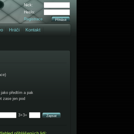
Nick:
Heslo:
Registrace
eo
Hráči
Kontakt
ace)
 jako předtím a pak
ět zase jen pod
3+3=
řehled přihlášených lidí: