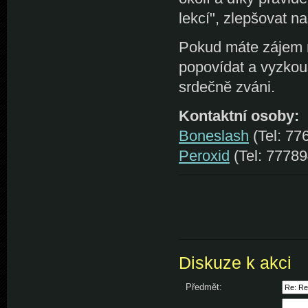
lekcí", zlepšovat n
Pokud máte zájem na
popovídat a vyzkouš
srdečně zváni.
Kontaktní osoby:
Boneslash
(Tel: 77
Peroxid
(Tel: 77789
Diskuze k akci
Předmět: