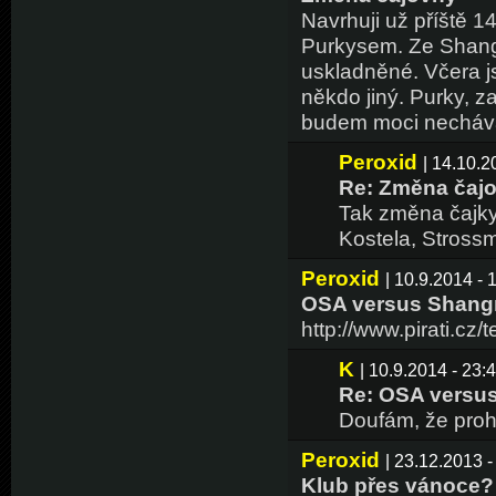
Navrhuji už příště 1
Purkysem. Ze Shangr
uskladněné. Včera j
někdo jiný. Purky, za
budem moci necháv
Peroxid
| 14.10.2
Re: Změna čaj
Tak změna čajky 
Kostela, Stross
Peroxid
| 10.9.2014 - 
OSA versus Shangr
http://www.pirati.cz/
K
| 10.9.2014 - 23:
Re: OSA versus
Doufám, že proh
Peroxid
| 23.12.2013 -
Klub přes vánoce?