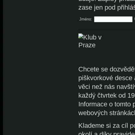
zase jen pod přihlá
Jméno:
Chcete se dozvědět 
piškvorkové desce 
věci než nás navšt
každý čtvrtek od 19
Informace o tomto
webových stránká
Klademe si za cíl 
okolí a díky pravi