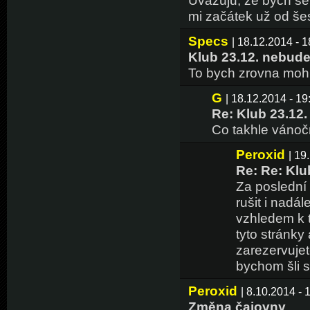
Uvažuju, že bych se 
mi začátek už od šes
Specs
| 18.12.2014 - 1
Klub 23.12. nebud
To bych zrovna mohl 
G
| 18.12.2014 - 19
Re: Klub 23.12
Co takhle vánočn
Peroxid
| 19
Re: Re: Klu
Za poslední 
rušit i nadá
vzhledem k t
tyto stránky 
zarezervujet
bychom šli s
Peroxid
| 8.10.2014 - 
Změna čajovny