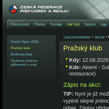
Rozcestník
Články
Turnaje
Jak hrát
Sázení
Ligy
Czech renju federation
»
Jak hrát
» 
Czech Open 2026
Pražský klub
Pražský klub
Brněnský klub
Kdy:
12.08.2026
Výukové centrum
piškvorek a renju
Kde:
Akemi - Sok
restaurace)
Zápis na akci:
TIP:
Nyní je již mož
vyplnit stejné jmén
údaje. Zápisy přida