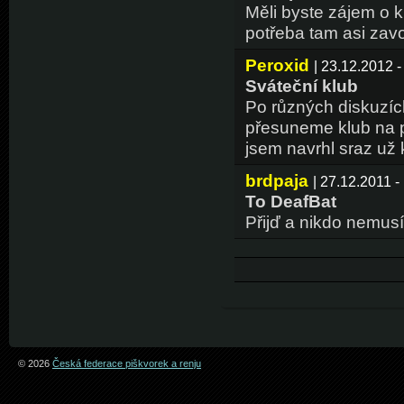
Měli byste zájem o 
potřeba tam asi zavol
Peroxid
| 23.12.2012 -
Sváteční klub
Po různých diskuzích
přesuneme klub na pá
jsem navrhl sraz už
brdpaja
| 27.12.2011 -
To DeafBat
Přijď a nikdo nemusí 
© 2026
Česká federace piškvorek a renju