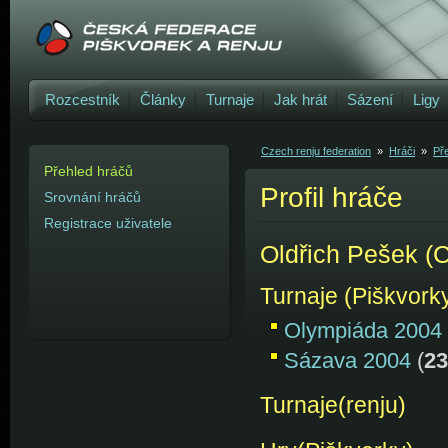
Rozcestník
Články
Turnaje
Jak hrát
Sázení
Ligy
Czech renju federation
»
Hráči
»
Př
Přehled hráčů
Profil hráče
Srovnání hráčů
Registrace uživatele
Oldřich Pešek (
Turnaje (Piškvork
Olympiáda 2004
Sázava 2004
(
23
Turnaje(renju)