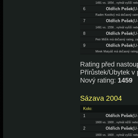
1491 vs. 1654 , vyhrál vyšší neb
6
Oldřich Pešek
(U
Radim Kostlivý má dočasný rating
7
Oldřich Pešek
(U
1491 vs. 1556 , vyhrál vyšší neb
8
Oldřich Pešek
(U
Petr Mišík má dočasný rating, zat
9
Oldřich Pešek
(U
Mirek Matyáš má dočasný rating, 
Rating před nastou
Přírůstek/Úbytek v
Nový rating:
1459
Sázava 2004
Kolo:
1
Oldřich Pešek
(U
1600 vs. 1600 , vyhrál nižší nebo
2
Oldřich Pešek
(U
1600 vs. 1600 , vyhrál vyšší neb