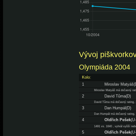
Vývoj piškvorkov
Olympiáda 2004
Kolo:
1
Miroslav Matyáš(
Miroslav Matyáš má dočasný ratin
2
David Tůma(D)
David Tůma má dočasný rating, za
3
Dan Humpál(D)
Dan Humpál má dočasný rating, za
4
Oldřich Pešek
(U
1491 vs. 1640 , vyhrál vyšší neb
5
Oldřich Pešek
(U