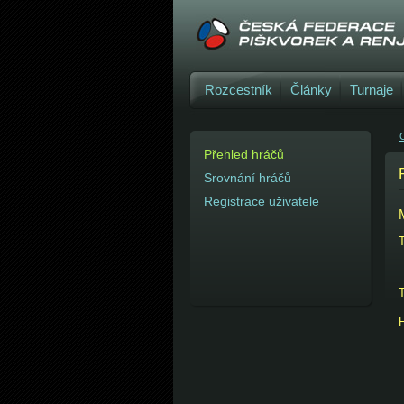
Rozcestník
Články
Turnaje
C
Přehled hráčů
Srovnání hráčů
Registrace uživatele
T
T