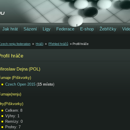
Jak hrát
Sázení
Ligy
Federace
E-shop
Žebříčky
Vid
zech renju federation
»
Hráči
»
Přehled hráčů
» Profil hráče
Profil hráče
Miroslaw Dejna (POL)
urnaje (Piškvorky)
Czech Open 2015
(
15 místo
)
urnaje(renju)
Hry(Piškvorky)
Celkem: 8
Výhry: 1
Remízy: 0
Prohry: 7