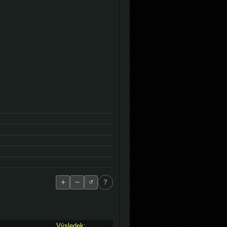
+
−
?
↺
Výsledek: