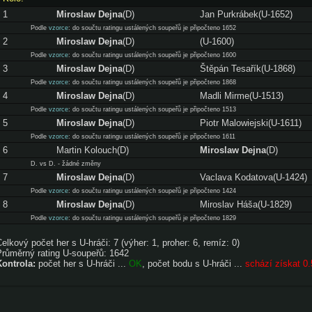
1
Miroslaw Dejna
(D)
Jan Purkrábek(U-1652)
Podle
vzorce
: do součtu ratingu ustálených soupeřů je připočteno 1652
2
Miroslaw Dejna
(D)
(U-1600)
Podle
vzorce
: do součtu ratingu ustálených soupeřů je připočteno 1600
3
Miroslaw Dejna
(D)
Štěpán Tesařík(U-1868)
Podle
vzorce
: do součtu ratingu ustálených soupeřů je připočteno 1868
4
Miroslaw Dejna
(D)
Madli Mirme(U-1513)
Podle
vzorce
: do součtu ratingu ustálených soupeřů je připočteno 1513
5
Miroslaw Dejna
(D)
Piotr Malowiejski(U-1611)
Podle
vzorce
: do součtu ratingu ustálených soupeřů je připočteno 1611
6
Martin Kolouch(D)
Miroslaw Dejna
(D)
D. vs D. - žádné změny
7
Miroslaw Dejna
(D)
Vaclava Kodatova(U-1424)
Podle
vzorce
: do součtu ratingu ustálených soupeřů je připočteno 1424
8
Miroslaw Dejna
(D)
Miroslav Háša(U-1829)
Podle
vzorce
: do součtu ratingu ustálených soupeřů je připočteno 1829
elkový počet her s U-hráči: 7 (výher: 1, proher: 6, remíz: 0)
Průměrný rating U-soupeřů: 1642
Kontrola:
počet her s U-hráči ...
OK
, počet bodu s U-hráči ...
schází získat 0