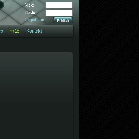
Nick:
Heslo:
Registrace
eo
Hráči
Kontakt