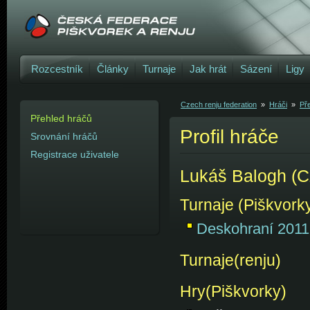
Rozcestník
Články
Turnaje
Jak hrát
Sázení
Ligy
Czech renju federation
»
Hráči
»
Př
Přehled hráčů
Profil hráče
Srovnání hráčů
Registrace uživatele
Lukáš Balogh (
Turnaje (Piškvork
Deskohraní 2011
Turnaje(renju)
Hry(Piškvorky)