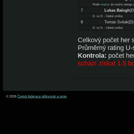
Podle
vzorce
: do součtu ratingu
7
Lukas Balogh
(D
D. vs D. - žádné změny
8
Tomas Svitak(D)
D. vs D. - žádné změny
Celkový počet her s 
Průměrný rating U-
Kontrola:
počet her
schází získat 1.5 b
© 2026
Česká federace piškvorek a renju