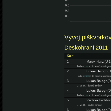
Vývoj piškvorkov
Deskohraní 2011
Kolo:
1
Marek Hanzl(U-1
Podle
vzorce
: do součtu ratingu
2
Lukas Balogh
(D
Podle
vzorce
: do součtu ratingu
3
Lukas Balogh
(D
D. vs D. - žádné změny
4
Lukas Balogh
(D
Podle
vzorce
: do součtu ratingu
5
Vaclava Kodatov
D. vs D. - žádné změny
6
Lukas Balogh
(D