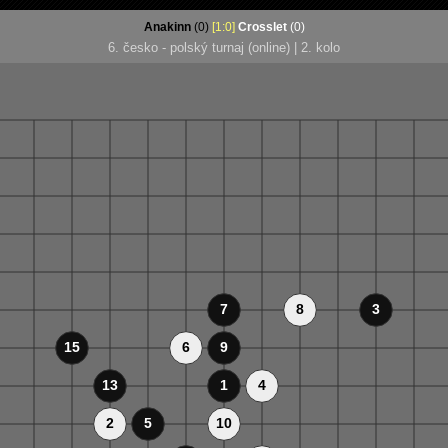
Anakinn
(0)
[1:0]
Crosslet
(0)
6. česko - polský turnaj (online) | 2.
kolo