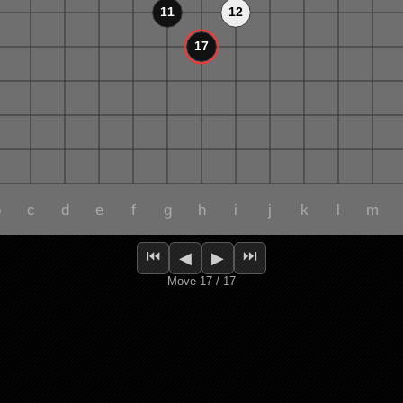
⏮
⏭
◀
▶
Move 17 / 17