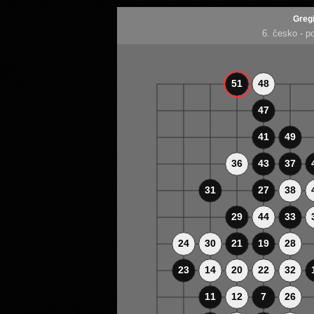
Greg
6. česko - po