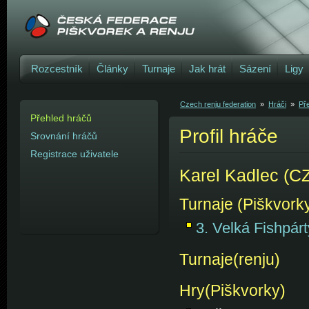
Rozcestník
Články
Turnaje
Jak hrát
Sázení
Ligy
Czech renju federation
»
Hráči
»
Př
Přehled hráčů
Profil hráče
Srovnání hráčů
Registrace uživatele
Karel Kadlec (C
Turnaje (Piškvork
3. Velká Fishpár
Turnaje(renju)
Hry(Piškvorky)