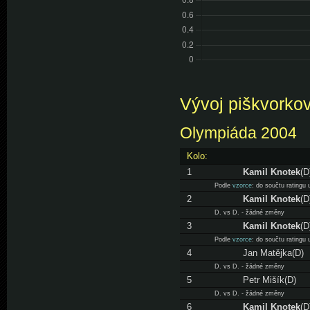
Vývoj piškvorkov
Olympiáda 2004
Kolo:
1
Kamil Knotek
(D
Podle
vzorce
: do součtu ratingu
2
Kamil Knotek
(D
D. vs D. - žádné změny
3
Kamil Knotek
(D
Podle
vzorce
: do součtu ratingu
4
Jan Matějka(D)
D. vs D. - žádné změny
5
Petr Mišík(D)
D. vs D. - žádné změny
6
Kamil Knotek
(D