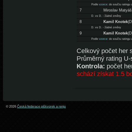
Podle
vzorce
: do součtu ratingu
7
Miroslav Matyáš
D. vs D. - žádné změny
8
Kamil Knotek
(D
D. vs D. - žádné změny
9
Kamil Knotek
(D
Podle
vzorce
: do součtu ratingu
Celkový počet her s 
Průměrný rating U-
Kontrola:
počet her
schází získat 1.5 b
© 2026
Česká federace piškvorek a renju