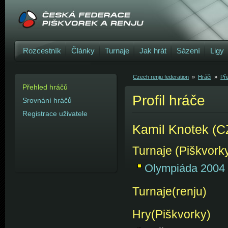
Rozcestník
Články
Turnaje
Jak hrát
Sázení
Ligy
Czech renju federation
»
Hráči
»
Př
Přehled hráčů
Profil hráče
Srovnání hráčů
Registrace uživatele
Kamil Knotek (C
Turnaje (Piškvork
Olympiáda 2004
Turnaje(renju)
Hry(Piškvorky)