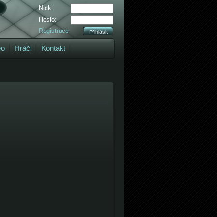
Nick:
Heslo:
Registrace
eo
Hráči
Kontakt