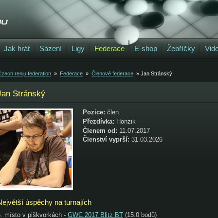
Jak hrát
Sázení
Ligy
Federace
E-shop
Žebříčky
Vid
zech renju federation
»
Federace
»
Členové federace
» Jan Stránský
Jan Stránský
Pozice:
člen
Přezdívka:
Honzik
Členem od:
11.07.2017
Členství vyprší:
31.03.2026
Největší úspěchy na turnajích
6. místo v piškvorkách -
GWC 2017 Blitz BT
(15.0 bodů)