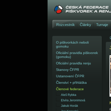
Rozcestník
Články
Turnaje
C
O piškvorkách neboli
gomoku
Oficiální pravidla piškvorek
(gomoku)
Oficiální pravidla renju
Stanovy ČFPR
Ustanovení ČFPR
Členství + přihláška
Členové federace
Aleš Rybka
Elvíra Jeronimová
Jakub Horák