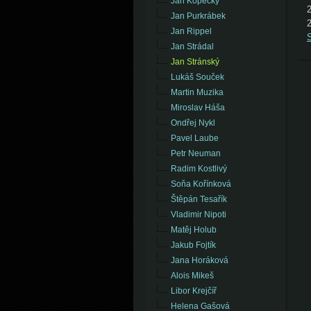
Jan Kopecký
Jan Purkrábek
Jan Rippel
S
Jan Strádal
Jan Stránský
Lukáš Souček
Martin Muzika
Miroslav Háša
Ondřej Nykl
Pavel Laube
Petr Neuman
Radim Kostlivý
Soňa Kořínková
Štěpán Tesařík
Vladimir Nipoti
Matěj Holub
Jakub Fojtík
Jana Horáková
Alois Mikeš
Libor Krejčíř
Helena Gašová