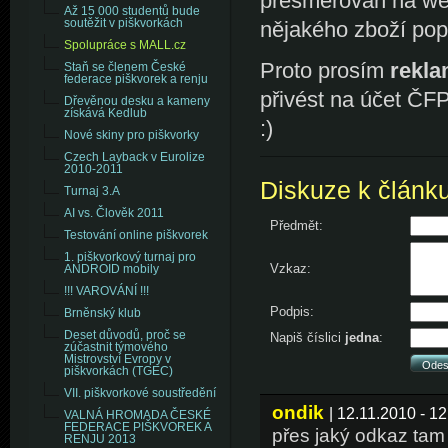
přesměrován na web
Až 15 000 studentů bude
nějakého zboží pop
soutěžit v piškvorkách
Spolupráce s MALL.cz
Proto prosím
rekla
Staň se členem České
federace piškvorek a renju
přivést na účet ČFP
Dřevěnou desku a kameny
získává Kedlub
:)
Nové skiny pro piškvorky
Czech Layback v Eurolize
2010-2011
Diskuze k článk
Turnaj 3.A
AI vs. Člověk 2011
Předmět:
Testování online piškvorek
1. piškvorkový turnaj pro
Vzkaz:
ANDROID mobily
!!! VAROVÁNÍ !!!
Podpis:
Brněnský klub
Deset důvodů, proč se
Napiš číslici
jedna
:
zúčastnit týmového
Mistrovství Evropy v
piškvorkách (TGEC)
VII. piškvorkové soustředění
ondik
| 12.11.2010 - 12
VALNÁ HROMADA ČESKÉ
FEDERACE PIŠKVOREK A
přes jaký odkaz tam
RENJU 2013