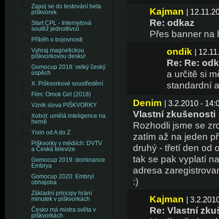
Zapoj se do testování beta
Kajman
| 12.11.2
piškvorek
Re: odkaz
Start CPL - Internetová
soutěž jednotlivců
Přes banner na h
Příběh o bojovnosti
ondik
Vyhraj magnetickou
| 12.11
piškvorkovou desku!
Re: Re: od
Gomocup 2018: velký český
a určitě si 
úspěch
standardní a
X. Piškvorkové soustředění
Film: Omok Girl (2018)
Denim
| 3.2.2010 - 14:
Vznik slova PIŠKVORKY
Vlastní zkušenosti
Xobot: umělá inteligence na
herně
Rozhodli jsme se zr
Yixin od A do Z
zatím až na jeden př
Piškvorky v médiích: DVTV
druhý - třetí den od
a Česká televize
tak se pak vyplatí n
Gomocup 2019: dominance
Embrya
adresa zaregistrovan
Gomocup 2020: Embryí
:)
obhajoba
Základní principy hrání
Kajman
| 3.2.201
minutek v piškvorkách
Re: Vlastní zku
Česko má mistra světa v
piškvorkách