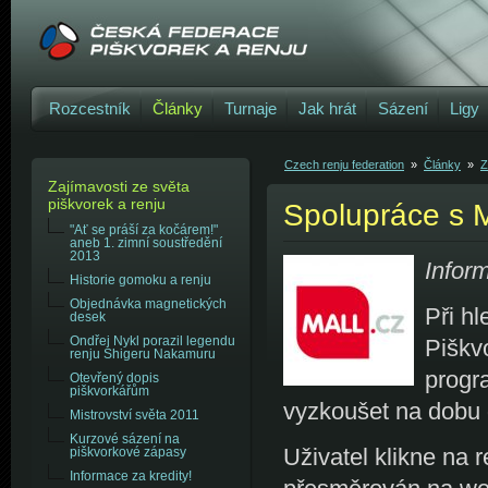
Rozcestník
Články
Turnaje
Jak hrát
Sázení
Ligy
Czech renju federation
»
Články
»
Z
Zajímavosti ze světa
piškvorek a renju
Spolupráce s 
"Ať se práší za kočárem!"
aneb 1. zimní soustředění
2013
Infor
Historie gomoku a renju
Objednávka magnetických
Při h
desek
Piškvo
Ondřej Nykl porazil legendu
renju Shigeru Nakamuru
progr
Otevřený dopis
piškvorkářům
vyzkoušet na dobu 
Mistrovství světa 2011
Kurzové sázení na
Uživatel klikne na
piškvorkové zápasy
Informace za kredity!