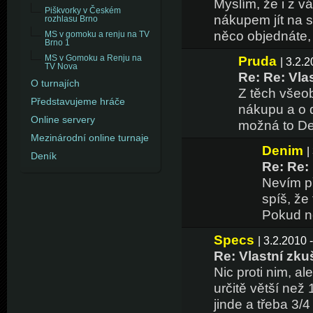
Myslím, že i z v
Piškvorky v Českém
nákupem jít na s
rozhlasu Brno
něco objednáte, 
MS v gomoku a renju na TV
Brno 1
Pruda
MS v Gomoku a Renju na
| 3.2.
TV Nova
Re: Re: Vla
O turnajích
Z těch všeob
Představujeme hráče
nákupu a o d
Online servery
možná to Den
Mezinárodní online turnaje
Denim
|
Deník
Re: Re:
Nevím př
spíš, že
Pokud ne
Specs
| 3.2.2010 
Re: Vlastní zku
Nic proti nim, al
určitě větší než
jinde a třeba 3/