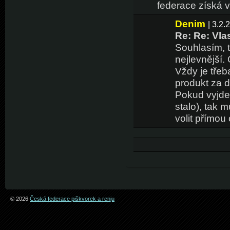
federace získá ví
Denim
| 3.2.
Re: Re: Vla
Souhlasím, t
nejlevnější.
Vždy je třeb
produkt za 
Pokud vyjde
stalo), tak 
volit přímou
© 2026
Česká federace piškvorek a renju