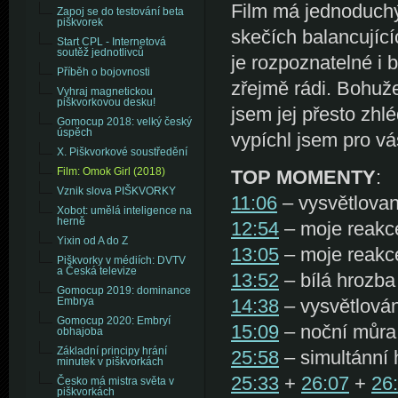
Film má jednoduchý
Zapoj se do testování beta
piškvorek
skečích balancující
Start CPL - Internetová
soutěž jednotlivců
je rozpoznatelné i b
Příběh o bojovnosti
zřejmě rádi. Bohužel
Vyhraj magnetickou
piškvorkovou desku!
jsem jej přesto zhlé
Gomocup 2018: velký český
úspěch
vypíchl jsem pro vá
X. Piškvorkové soustředění
TOP MOMENTY
:
Film: Omok Girl (2018)
Vznik slova PIŠKVORKY
11:06
– vysvětlovaní
Xobot: umělá inteligence na
herně
12:54
– moje reakc
Yixin od A do Z
13:05
– moje reakce
Piškvorky v médiích: DVTV
a Česká televize
13:52
– bílá hrozb
Gomocup 2019: dominance
14:38
– vysvětlování
Embrya
Gomocup 2020: Embryí
15:09
– noční můra
obhajoba
Základní principy hrání
25:58
– simultánní
minutek v piškvorkách
25:33
+
26:07
+
26
Česko má mistra světa v
piškvorkách