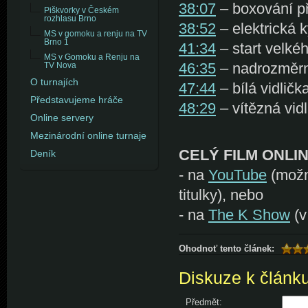
38:07
– boxování p
Piškvorky v Českém
rozhlasu Brno
38:52
– elektrická k
MS v gomoku a renju na TV
Brno 1
41:34
– start velkéh
MS v Gomoku a Renju na
46:35
– nadrozměrn
TV Nova
O turnajích
47:44
– bílá vidlič
Představujeme hráče
48:29
– vítězná vid
Online servery
Mezinárodní online turnaje
CELÝ FILM ONLI
Deník
- na
YouTube
(možn
titulky), nebo
- na
The K Show
(v
Ohodnoť tento článek:
Diskuze k článk
Předmět: