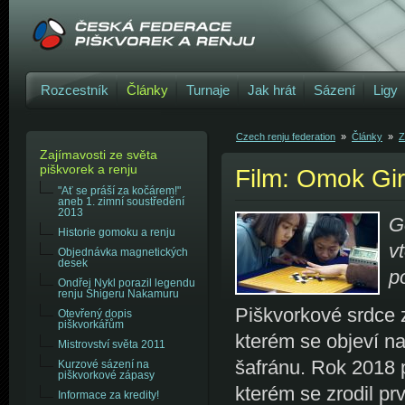
Rozcestník
Články
Turnaje
Jak hrát
Sázení
Ligy
Czech renju federation
»
Články
»
Z
Zajímavosti ze světa
piškvorek a renju
Film: Omok Gir
"Ať se práší za kočárem!"
aneb 1. zimní soustředění
2013
G
Historie gomoku a renju
v
Objednávka magnetických
desek
p
Ondřej Nykl porazil legendu
renju Shigeru Nakamuru
Piškvorkové srdce z
Otevřený dopis
piškvorkářům
kterém se objeví na
Mistrovství světa 2011
šafránu. Rok 2018
Kurzové sázení na
piškvorkové zápasy
kterém se zrodil pr
Informace za kredity!