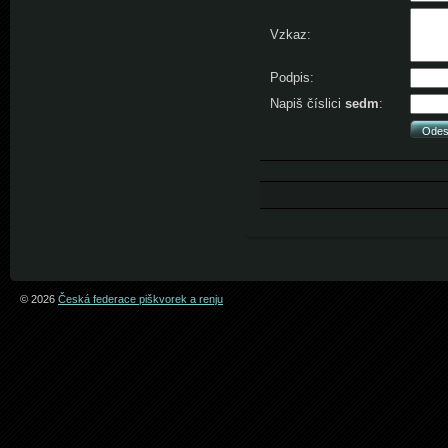
Vzkaz:
Podpis:
Napiš číslici
sedm
:
© 2026
Česká federace piškvorek a renju