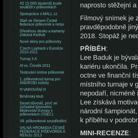
naprosto stěžejní a 
Až 15 000 studentů bude
soutěžit v piškvorkách
Spolupráce s MALL.cz
Filmový snímek je 
Staň se členem České
federace piškvorek a renju
pravděpodobně jiný
Dřevěnou desku a kameny
2018. Stopáž je ne
získává Kedlub
Nové skiny pro piškvorky
PŘÍBĚH
:
Czech Layback v Eurolize
2010-2011
Lee Baduk je bývalá
Turnaj 3.A
kariéru ukončila. P
AI vs. Člověk 2011
Testování online piškvorek
octne ve finanční t
1. piškvorkový turnaj pro
místního turnaje v 
ANDROID mobily
!!! VAROVÁNÍ !!!
nepodaří, nicméně
Brněnský klub
Lee získává motivac
Deset důvodů, proč se
zúčastnit týmového
národní šampionát,
Mistrovství Evropy v
piškvorkách (TGEC)
k příběhu v podrob
VII. piškvorkové soustředění
VALNÁ HROMADA ČESKÉ
MINI-RECENZE
:
FEDERACE PIŠKVOREK A
RENJU 2013