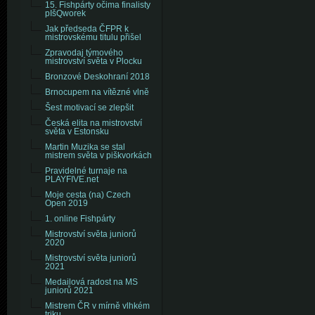
15. Fishpárty očima finalisty
pIšQworek
Jak předseda ČFPR k
mistrovskému titulu přišel
Zpravodaj týmového
mistrovství světa v Plocku
Bronzové Deskohraní 2018
Brnocupem na vítězné vlně
Šest motivací se zlepšit
Česká elita na mistrovství
světa v Estonsku
Martin Muzika se stal
mistrem světa v piškvorkách
Pravidelné turnaje na
PLAYFIVE.net
Moje cesta (na) Czech
Open 2019
1. online Fishpárty
Mistrovství světa juniorů
2020
Mistrovství světa juniorů
2021
Medailová radost na MS
juniorů 2021
Mistrem ČR v mírně vlhkém
triku