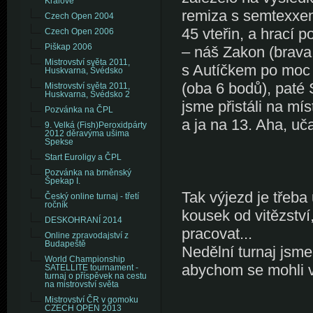
Králové
remiza s semtexxem
Czech Open 2004
45 vteřin, a hrací 
Czech Open 2006
Piškap 2006
– náš Zakon (brava,
Mistrovství světa 2011,
s Autíčkem po moc 
Huskvarna, Švédsko
(oba 6 bodů), paté
Mistrovství světa 2011,
Huskvarna, Švédsko 2
jsme přistáli na mí
Pozvánka na ČPL
a ja na 13. Aha, uča
9. Velká (Fish)Peroxidpárty
2012 děravýma ušima
Spekse
Start Euroligy a ČPL
Pozvánka na brněnský
Špekap I.
Tak výjezd je třeba
Český online turnaj - třetí
ročník
kousek od vitězství
DESKOHRANÍ 2014
pracovat...
Online zpravodajství z
Budapeště
Nedělní turnaj jsme
World Championship
abychom se mohli v
SATELLITE tournament -
turnaj o příspěvek na cestu
na mistrovství světa
Mistrovství ČR v gomoku
CZECH OPEN 2013