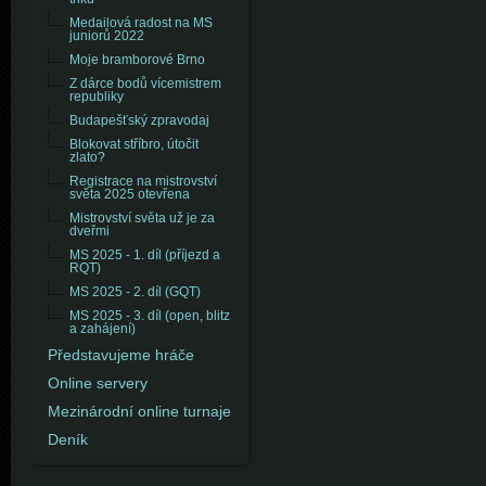
Medailová radost na MS
juniorů 2022
Moje bramborové Brno
Z dárce bodů vícemistrem
republiky
Budapešťský zpravodaj
Blokovat stříbro, útočit
zlato?
Registrace na mistrovství
světa 2025 otevřena
Mistrovství světa už je za
dveřmi
MS 2025 - 1. díl (příjezd a
RQT)
MS 2025 - 2. díl (GQT)
MS 2025 - 3. díl (open, blitz
a zahájení)
Představujeme hráče
Online servery
Mezinárodní online turnaje
Deník