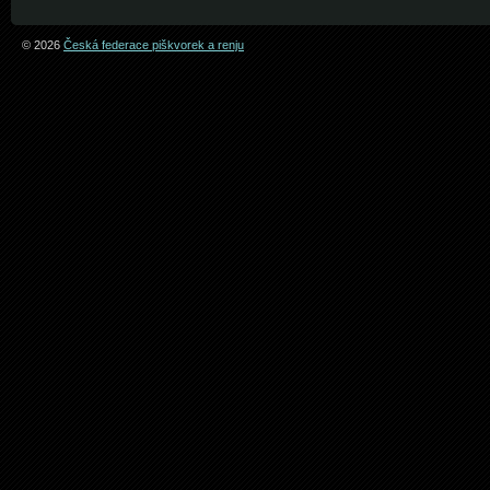
© 2026
Česká federace piškvorek a renju