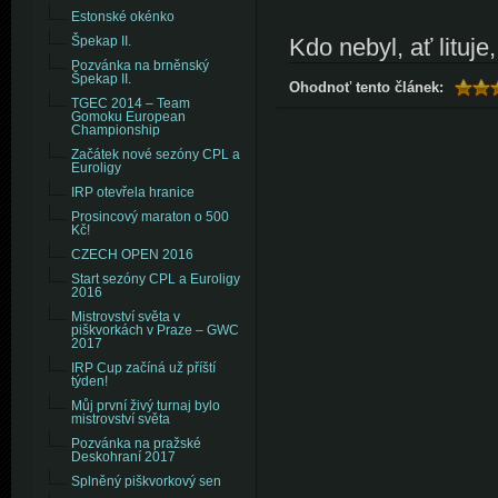
Estonské okénko
Kdo nebyl, ať lituje
Špekap II.
Pozvánka na brněnský
Špekap II.
Ohodnoť tento článek:
TGEC 2014 – Team
Gomoku European
Championship
Začátek nové sezóny CPL a
Euroligy
IRP otevřela hranice
Prosincový maraton o 500
Kč!
CZECH OPEN 2016
Start sezóny CPL a Euroligy
2016
Mistrovství světa v
piškvorkách v Praze – GWC
2017
IRP Cup začíná už příští
týden!
Můj první živý turnaj bylo
mistrovství světa
Pozvánka na pražské
Deskohraní 2017
Splněný piškvorkový sen