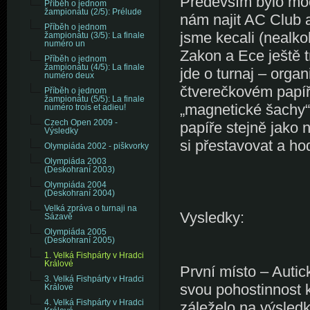
Především bylo moc 
Příběh o jednom
žampionátu (2/5): Prélude
nám najit AC Club a
Příběh o jednom
jsme kecali (nealko
žampionátu (3/5): La finale
numéro un
Zakon a Ece ještě t
Příběh o jednom
žampionátu (4/5): La finale
jde o turnaj – orga
numéro deux
čtverečkovém papíř
Příběh o jednom
žampionátu (5/5): La finale
„magnetické šachy“ 
numéro trois et adieu!
Czech Open 2009 -
papíře stejně jako n
Výsledky
si přestavovat a ho
Olympiáda 2002 - piškvorky
Olympiáda 2003
(Deskohraní 2003)
Olympiáda 2004
(Deskohraní 2004)
Velká zpráva o turnaji na
Vysledky:
Sázavě
Olympiáda 2005
(Deskohraní 2005)
1. Velká Fishpárty v Hradci
Králové
První místo – Auti
3. Velká Fishpárty v Hradci
svou pohostinnost 
Králové
4. Velká Fishpárty v Hradci
záleželo na výsledk