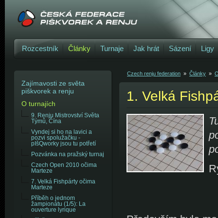
Rozcestník
Články
Turnaje
Jak hrát
Sázení
Ligy
Czech renju federation
»
Články
»
O
Zajímavosti ze světa
piškvorek a renju
1. Velká Fishp
O turnajích
9. Renju Mistrovství Světa
T
Týmů, Čína
Vyndej si ho na lavici a
p
pozvi spolužačku -
pIšQworky jsou tu potřetí
p
Pozvánka na pražský turnaj
Czech Open 2010 očima
R
Marteze
7. Velká Fishpárty očima
Marteze
Příběh o jednom
žampionátu (1/5): La
ouverture lyrique